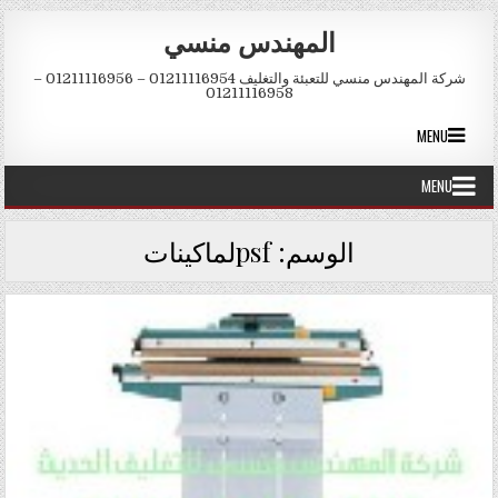
Skip to conten
المهندس منسي
شركة المهندس منسي للتعبئة والتغليف 01211116954 – 01211116956 –
01211116958
MENU
MENU
الوسم:
psfلماكينات