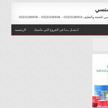
منسي
012111169 – 01211116956 – 01211116958
اتـصـل بـنـا في الفروع التي تناسبك
الرئيسيه