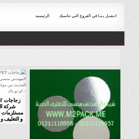
Ski
t
اتـصـل بـنـا في الفروع التي تناسبك
الرئيسيه
conten
شركة ال
مستلزمات ال
و التغليف و 