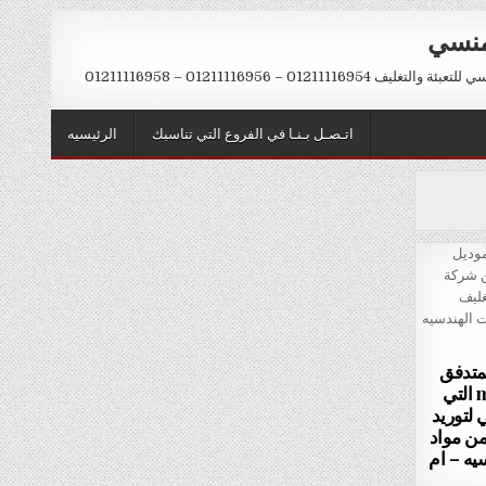
منسي
012111169 – 01211116956 – 01211116958
اتـصـل بـنـا في الفروع التي تناسبك
الرئيسيه
لمتدفق
موديل m2pack.com HX – 320 التي
لتوريد
من مواد
سيه – ام