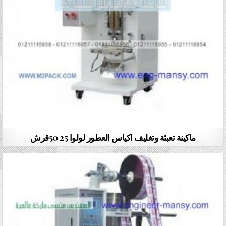
ماكينة تعبئة وتغليف اكياس العطور لولوا 25 50قرش