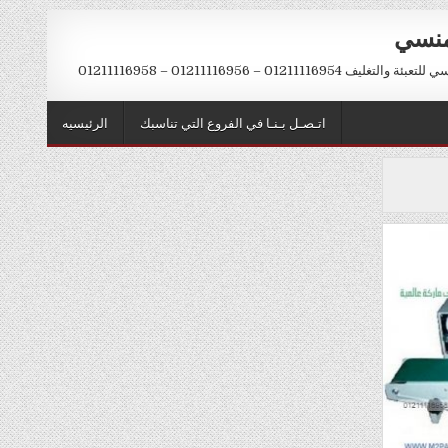
منسي
012111169 – 01211116956 – 01211116958
اتـصـل بـنـا في الفروع التي تناسبك
الرئيسيه