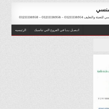
منسي
012111169 – 01211116956 – 01211116958
اتـصـل بـنـا في الفروع التي تناسبك
الرئيسيه