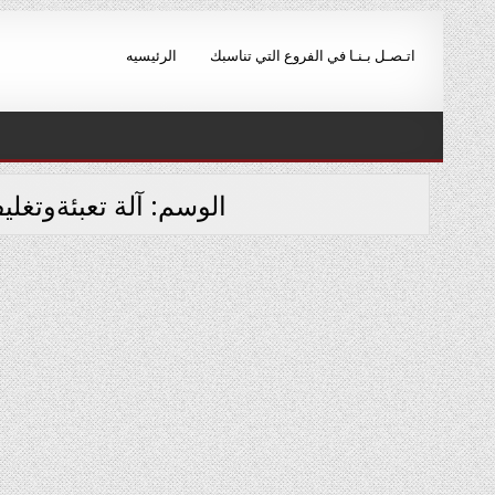
Ski
t
اتـصـل بـنـا في الفروع التي تناسبك
الرئيسيه
conten
الوسم:
آلة تعبئةوتغل