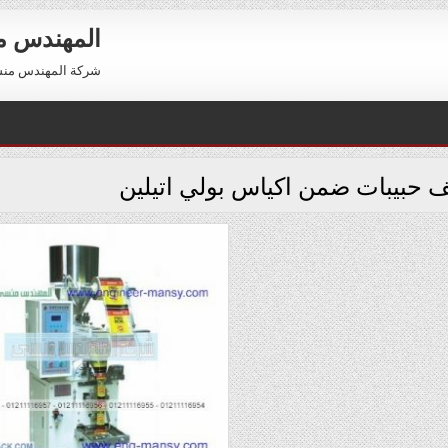
المهندس 
شركة المهندس منسي للتعبئة والتغليف 54
يف حبيبات ضمن اكياس بولي اتيلين