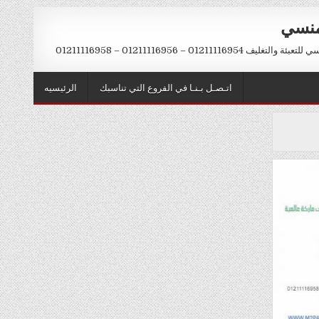
منسي
012111169 – 01211116956 – 01211116958
اتـصـل بـنـا في الفروع التي تناسبك
الرئيسيه