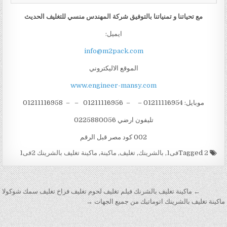
مع تحياتنا و تمنياتنا بالتوفيق شركة المهندس منسي للتغليف الحديث
ايميل:
info@m2pack.com
الموقع الاليكتروني
www.engineer-mansy.com
موبايل: 01211116954 – – 01211116956 – – 01211116958
تليفون ارضي 0225880056
002 كود مصر قبل الرقم
Tagged
2فى1
,
بالشرينك
,
تغليف
,
ماكينة
,
ماكينة تغليف بالشرينك 2فى1
تصفّح المقالات
← ماكينة تغليف بالشرنك فيلم تغليف لحوم تغليف فراخ تغليف سمك شوكولا
ماكينة تغليف بالشرينك اتوماتيك من جميع الجهات →