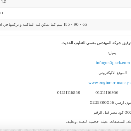
1.0 ك وات
250كجم
65 × 90 × 155 سم كما يمكن فك الماكينة و تركيبها في اي مكان
 بالتوفيق شركة المهندس
منسي
للتغليف الحديث
ايميل:
info@m2pack.com
الموقع الاليكتروني
www.engineer mansy.
ن ارضي 0225880056
 كود مصر قبل الرقم
لة
,
المنظفات
,
تعبئة
,
حجمية
,
لتعبئة
,
وتغليف