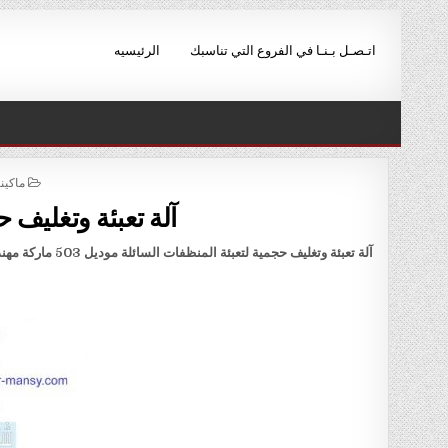
Ski
t
اتـصـل بـنـا في الفروع التي تناسبك
الرئيسيه
conten
STED
ماكين
IN
آلة تعبئة وتغليف ح
آلة تعبئة وتغليف حجمية لتعبئة المنظفات السائلة موديل 503 ماركة مهندس منسي لحام من الظهر سنتر سيلنج