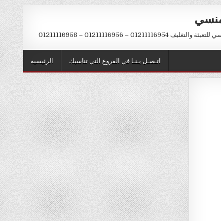
منسي
012111169 – 01211116956 – 01211116958
اتـصـل بـنـا في الفروع التي تناسبك
الرئيسيه