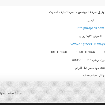
 بالتوفيق شركة المهندس منسي للتغليف الحديث
ايميل:
info@m2pack.com
الموقع الاليكتروني
www.engineer-mansy.
ن ارضي 0225880056
 كود مصر قبل الرقم
وائل
,
تعبئة
,
نصف
← آلة تعبئة السوائ