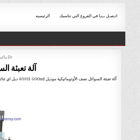
Ski
t
اتـصـل بـنـا في الفروع التي تناسبك
الرئيسيه
conten
STED
ماكين
IN
آلة تعبئة ال
آلة تعبئة السوائل نصف الأوتوماتيكية موديل
403II-500ml
دبل اي ثنا