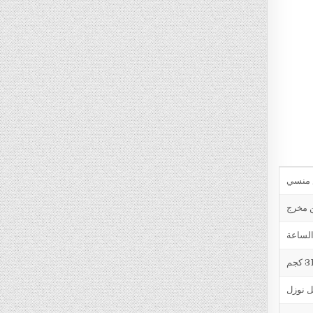
ن مخرج
3 كجم