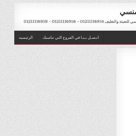
منسي
012111169 – 01211116956 – 01211116958
اتـصـل بـنـا في الفروع التي تناسبك
الرئيسيه